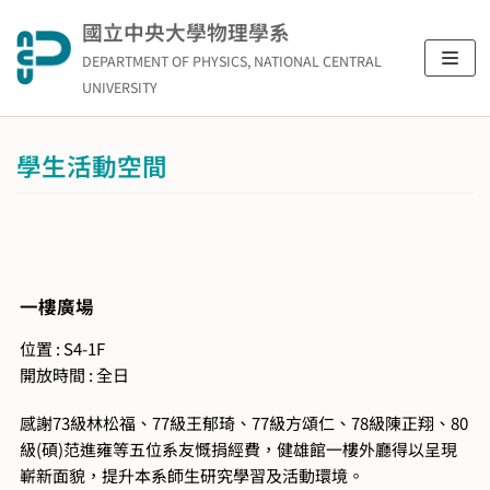
Skip
國立中央大學物理學系
to
DEPARTMENT OF PHYSICS, NATIONAL CENTRAL
content
UNIVERSITY
學生活動空間
一樓廣場
位置 : S4-1F
開放時間 : 全日
感謝73級林松福、77級王郁琦、77級方頌仁、78級陳正翔、80
級(碩)范進雍等五位系友慨捐經費，健雄館一樓外廳得以呈現
嶄新面貌，提升本系師生研究學習及活動環境。