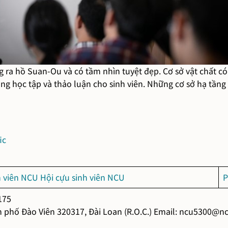
g ra hồ Suan-Ou và có tầm nhìn tuyệt đẹp. Cơ sở vật chất có
 học tập và thảo luận cho sinh viên. Những cơ sở hạ tần
ic
h viên NCU
Hội cựu sinh viên NCU
P
175
 phố Đào Viên 320317, Đài Loan (R.O.C.) Email: ncu5300@nc