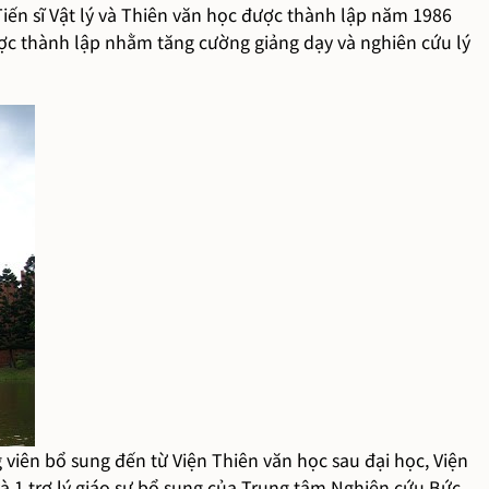
Tiến sĩ Vật lý và Thiên văn học được thành lập năm 1986
được thành lập nhằm tăng cường giảng dạy và nghiên cứu lý
ng viên bổ sung đến từ Viện Thiên văn học sau đại học, Viện
và 1 trợ lý giáo sư bổ sung của Trung tâm Nghiên cứu Bức