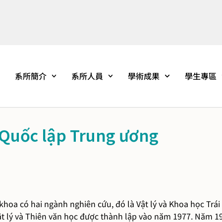
系所簡介
系所人員
學術成果
學生專區
 Quốc lập Trung ương
khoa có hai ngành nghiên cứu, đó là Vật lý và Khoa học Trá
Vật lý và Thiên văn học được thành lập vào năm 1977. Năm 1