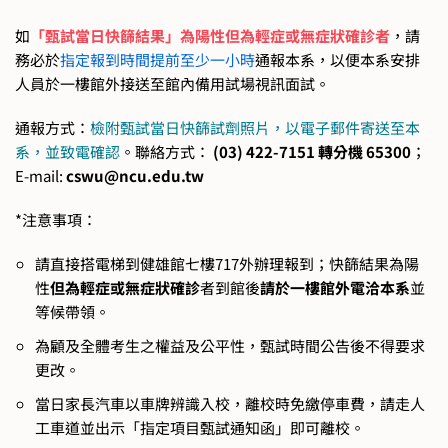
如
「甄試當日快篩結果」為陽性但為輕症或無症狀確診者
，請
務必於
指定報到時間提前至少一小時
通報本系，以便本系安排
人員於一樓館外接送至館內備用試場視訊面試。
通報方式：
檢附甄試當日快篩試劑照片，以電子郵件寄送至本
系，並致電確認
。聯絡方式：
(03) 422-7151 轉分機 65300
；
E-mail:
cswu@ncu.edu.tw
*注意事項：
請直接搭電梯到健雄館七樓717外辦理報到；快篩結果為陽
性
但為輕症或無症狀確診
者到館後
請於一樓館外電洽本系
並
等候帶領。
為顧及全體考生之權益及公平性，甄試時間公告後不得要求
更改。
當日家長汽車以車牌辨識入校，離校時免繳停車費，請走人
工車道並出示「指定項目甄試通知函」即可離校。