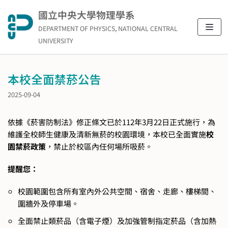
Skip
國立中央大學物理學系
to
DEPARTMENT OF PHYSICS, NATIONAL CENTRAL
content
UNIVERSITY
本校全面禁菸公告
2025-09-04
依據《菸害防制法》修正條文已於112年3月22日正式施行，為
維護全校師生健康及清新無菸的校園環境，本校已全面實施
校
園禁菸政策
，禁止於校區內任何場所吸菸。
提醒您：
校園範圍包含所有室內外公共空間、宿舍、走廊、樓梯間、
圍牆外及停車場。
全面禁止類菸品（含電子煙）及加強管制指定菸品（含加熱