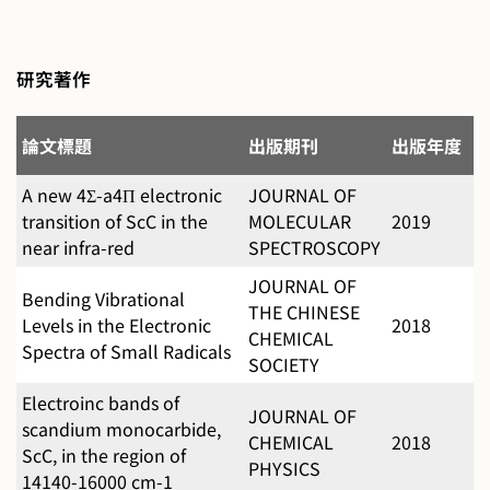
研究著作
論文標題
出版期刊
出版年度
A new 4Σ-a4Π electronic
JOURNAL OF
transition of ScC in the
MOLECULAR
2019
near infra-red
SPECTROSCOPY
JOURNAL OF
Bending Vibrational
THE CHINESE
Levels in the Electronic
2018
CHEMICAL
Spectra of Small Radicals
SOCIETY
Electroinc bands of
JOURNAL OF
scandium monocarbide,
CHEMICAL
2018
ScC, in the region of
PHYSICS
14140-16000 cm-1