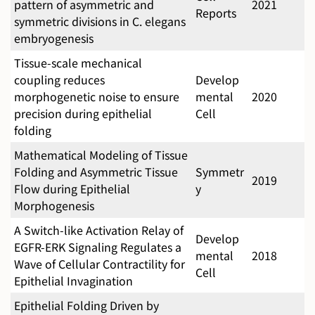
pattern of asymmetric and
2021
Reports
symmetric divisions in C. elegans
embryogenesis
Tissue-scale mechanical
coupling reduces
Develop
morphogenetic noise to ensure
mental
2020
precision during epithelial
Cell
folding
Mathematical Modeling of Tissue
Folding and Asymmetric Tissue
Symmetr
2019
Flow during Epithelial
y
Morphogenesis
A Switch-like Activation Relay of
Develop
EGFR-ERK Signaling Regulates a
mental
2018
Wave of Cellular Contractility for
Cell
Epithelial Invagination
Epithelial Folding Driven by