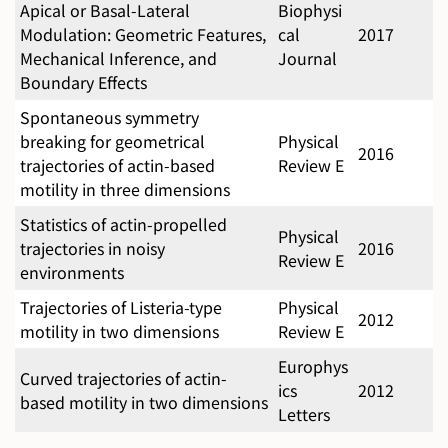
Apical or Basal-Lateral
Biophysi
Modulation: Geometric Features,
cal
2017
Mechanical Inference, and
Journal
Boundary Effects
Spontaneous symmetry
breaking for geometrical
Physical
2016
trajectories of actin-based
Review E
motility in three dimensions
Statistics of actin-propelled
Physical
trajectories in noisy
2016
Review E
environments
Trajectories of Listeria-type
Physical
2012
motility in two dimensions
Review E
Europhys
Curved trajectories of actin-
ics
2012
based motility in two dimensions
Letters