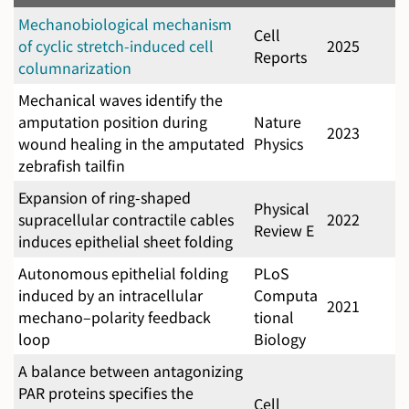
Mechanobiological mechanism
Cell
of cyclic stretch-induced cell
2025
Reports
columnarization
Mechanical waves identify the
amputation position during
Nature
2023
wound healing in the amputated
Physics
zebrafish tailfin
Expansion of ring-shaped
Physical
supracellular contractile cables
2022
Review E
induces epithelial sheet folding
Autonomous epithelial folding
PLoS
induced by an intracellular
Computa
2021
mechano–polarity feedback
tional
loop
Biology
A balance between antagonizing
PAR proteins specifies the
Cell