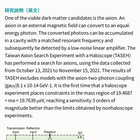
研究說明（英文）
One of the viable dark matter candidates is the axion. An
axion in an external magnetic field can convert to an equal-
energy photon. The converted photons can be accumulated
in a cavity with a matched resonant frequency and
subsequently be detected by a low-noise linear amplifier. The
Taiwan Axion Search Experiment with a Haloscope (TASEH)
has performed a search for axions, using the data collected
from October 13, 2021 to November 15, 2021. The results of
TASEH excludes models with the axion-two-photon coupling
|gaγγ|8.1 x 10-14 GeV-1. It is the first time that a haloscope
experiment places constraints in the mass region of 19.4687
< ma < 19.7639 μeV, reaching a sensitivity 3 orders of
magnitude better than the limits obtained by nonhaloscope
experiments.