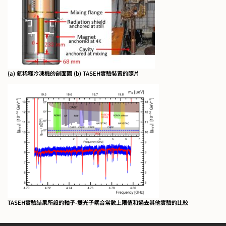
(a) 氦稀釋冷凍機的剖面圖 (b) TASEH實驗裝置的照片
TASEH實驗結果所設的軸子-雙光子耦合常數上限值和過去其他實驗的比較