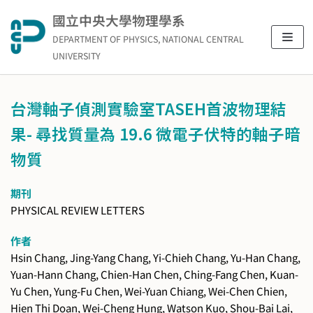
Skip
國立中央大學物理學系
to
DEPARTMENT OF PHYSICS, NATIONAL CENTRAL
content
UNIVERSITY
台灣軸子偵測實驗室TASEH首波物理結
果- 尋找質量為 19.6 微電子伏特的軸子暗
物質
期刊
PHYSICAL REVIEW LETTERS
作者
Hsin Chang, Jing-Yang Chang, Yi-Chieh Chang, Yu-Han Chang,
Yuan-Hann Chang, Chien-Han Chen, Ching-Fang Chen, Kuan-
Yu Chen, Yung-Fu Chen, Wei-Yuan Chiang, Wei-Chen Chien,
Hien Thi Doan, Wei-Cheng Hung, Watson Kuo, Shou-Bai Lai,