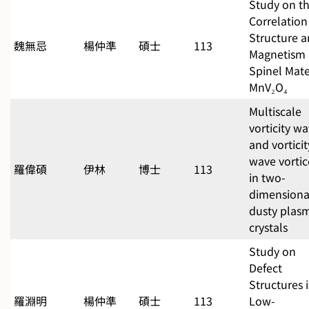
Study on t
Correlation
Structure 
魏無忌
楊仲準
碩士
113
Magnetism 
Spinel Mate
MnV₂O₄
Multiscale
vorticity w
and vorticit
wave vortic
羅偉碩
伊林
博士
113
in two-
dimensiona
dusty plas
crystals
Study on
Defect
Structures 
羅淵明
楊仲準
碩士
113
Low-