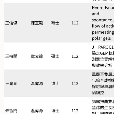
Hydrodyna
and
spontaneo
王信傑
陳宣毅
碩士
112
flow of acti
permeating
polar gels
J－PARC E
驗之GEM軌
王柏閎
章文箴
碩士
112
測器位置解
與效率分析
單層至雙層
化鎢合成機
王渝涵
溫偉源
博士
112
探討與單層
陷調控
揭露扭曲雙
墨烯的生長
朱哲門
溫偉源
博士
112
制：層間和