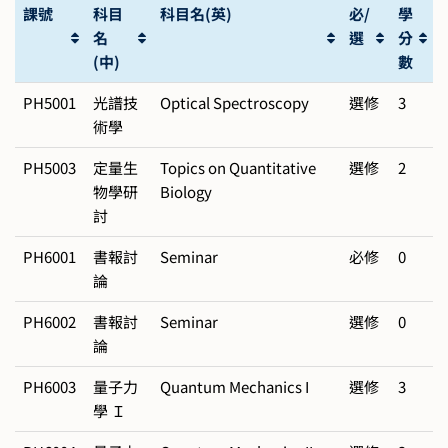
課號
科目
科目名(英)
必/
學
名
選
分
(中)
數
PH5001
光譜技
Optical Spectroscopy
選修
3
術學
PH5003
定量生
Topics on Quantitative
選修
2
物學研
Biology
討
PH6001
書報討
Seminar
必修
0
論
PH6002
書報討
Seminar
選修
0
論
PH6003
量子力
Quantum Mechanics I
選修
3
學 Ｉ