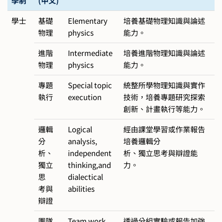
學制
(中文)
學士
基礎
Elementary
培養基礎物理知識與論述
物理
physics
能力。
進階
Intermediate
培養進階物理知識與論述
物理
physics
能力。
專題
Special topic
統整所學物理知識與實作
執行
execution
技術，培養專題研究探索
創新、計畫執行等能力。
邏輯
Logical
經由課堂學習或作業報告
分
analysis,
培養邏輯分
析、
independent
析、獨立思考與辯證能
獨立
thinking,and
力。
思
dialectical
考與
abilities
辯證
團隊
Team work
透過分組實驗或報告加強