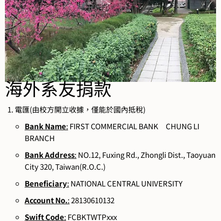
海外系友捐款
電匯(由校方開立收據，僅能於國內抵稅)
Bank Name
:
FIRST COMMERCIAL BANK CHUNG LI
BRANCH
Bank Address
:
NO.12, Fuxing Rd., Zhongli Dist., Taoyuan
City 320, Taiwan(R.O.C.)
Beneficiary
:
NATIONAL CENTRAL UNIVERSITY
Account No.
:
28130610132
Swift Code
:
FCBKTWTPxxx