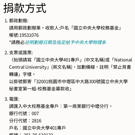
捐款方式
​郵政劃撥:
請用郵政劃撥單。收款人:戶名「國立中央大學校務基金」
帳號:19531076
*請務必
註明劃撥日期及指定給予中央大學物理系
支票或匯票:
（抬頭請寫「國立中央大學401專戶」(中文名稱)或「National
Central University」(英文名稱)，加劃橫線，註明「禁止背書
轉讓」字樣，
以掛號郵寄「32001桃園市中壢區中大路300號國立中央大學
秘書室第一組-校務基金募款收」
電匯:
請匯入中大校務基金專戶︰第一商業銀行中壢分行，
銀行代號︰007
分行代號︰2816
戶名︰國立中央大學401專戶
帳號： 281-30-610132